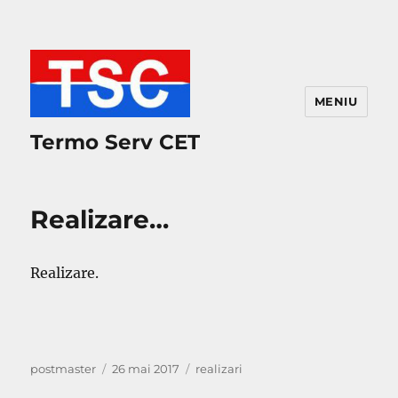
MENIU
Termo Serv CET
Realizare…
Realizare.
Autor
Publicat
Categorii
postmaster
26 mai 2017
realizari
pe