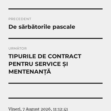
Navigare
PRECEDENT
în
De sărbătorile pascale
Articolul
anterior:
articole
URMĂTOR
TIPURILE DE CONTRACT
Articolul
următor:
PENTRU SERVICE ȘI
MENTENANȚĂ
Vineri, 7 August 2026, 11:12:41