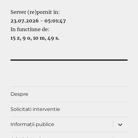
Server (re)pornit in:
23.07.2026 - 05:01:47
In functiune de:
15 z, 9 o, 10 m, 49 s.
Despre
Solicitati interventie
extinde
Informaţii publice
meniul
copil
extinde