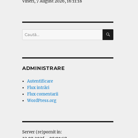
Vineri, 7 August 2026, 16:11:18
CĂUTARE
Caută
după:
ADMINISTRARE
Autentificare
Flux intrări
Flux comentarii
WordPress.org
Server (re)pornit in: