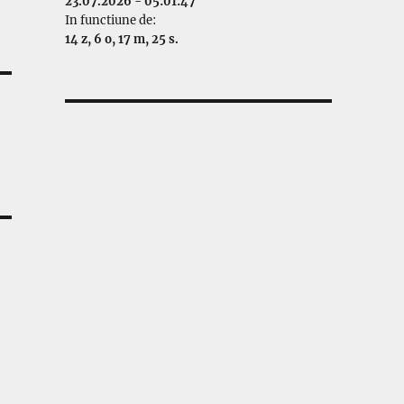
23.07.2026 - 05:01:47
In functiune de:
14 z, 6 o, 17 m, 25 s.