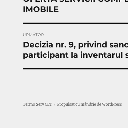
anterior:
articole
IMOBILE
URMĂTOR
Decizia nr. 9, privind sa
Articolul
următor:
participant la inventarul s
Termo Serv CET
Propulsat cu mândrie de WordPress