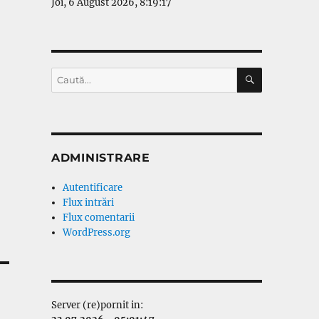
Joi, 6 August 2026, 8:19:17
CĂUTARE
Caută
după:
ADMINISTRARE
Autentificare
Flux intrări
Flux comentarii
WordPress.org
Server (re)pornit in: